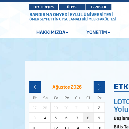
Hızlı Erişim
ÜBYS
E-POSTA
BANDIRMA ONYEDİ EYLÜL ÜNİVERSİTESİ
ÖMER SEYFETTİN UYGULAMALI BİLİMLER FAKÜLTESİ
HAKKIMIZDA
YÖNETİM
ETK
Ağustos
2026
Pt
Sa
Ça
Pe
Cu
Ct
Pz
LOTO
Yolu
27
28
29
30
31
1
2
Başlama
3
4
5
6
7
8
9
Bitiş Ta
10
11
12
13
14
15
16