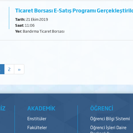
Ticaret Borsası E-Satış Programı Gerçekleştirild
Tarih:
21 Ekim 2019
Saat:
11:06
Yer:
Bandırma Ticaret Borsası
1
2
»
İZ
AKADEMİK
ÖĞRENCİ
Enstitüler
Öğrenci Bilgi Sistemi
Fakülteler
Öğrenci İşleri Daire