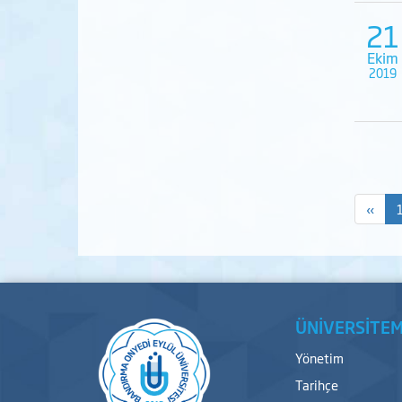
21
Ekim
2019
«
ÜNİVERSİTEM
Yönetim
Tarihçe