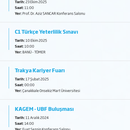
Tarih:
23 Ekim 2025
Saat:
11:00
Yer:
Prof. Dr. Aziz SANCAR Konferans Salonu
C1 Türkçe Yeterlilik Sınavı
Tarih:
10 Ekim 2025
Saat:
10:00
Yer:
BANÜ - TÖMER
Trakya Kariyer Fuarı
Tarih:
17 Şubat 2025
Saat:
00:00
Yer:
Çanakkale Onsekiz Mart Üniversitesi
KAGEM - UBF Buluşması
Tarih:
11 Aralık 2024
Saat:
14:00
Yer:
Fuat Sezgin Konferans Salonu