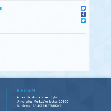
i.
İLETİŞİM
Adres : Bandırma Onyedi Eylül
Üniversitesi Merkez Yerleşkesi 10200
Bandırma - BALIKESİR / TÜRKİYE