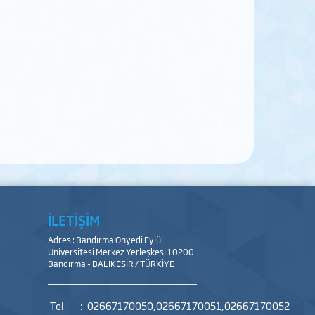
İLETİŞİM
Adres : Bandırma Onyedi Eylül
Üniversitesi Merkez Yerleşkesi 10200
Bandırma - BALIKESİR / TÜRKİYE
Tel
:
02667170050,02667170051,02667170052