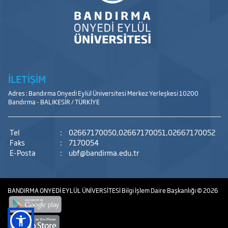
İLETİŞİM
Adres : Bandırma Onyedi Eylül Üniversitesi Merkez Yerleşkesi 10200
Bandırma - BALIKESİR / TÜRKİYE
Tel
:
02667170050,02667170051,02667170052
Faks
:
7170054
E-Posta
:
ubf@bandirma.edu.tr
BANDIRMA ONYEDİ EYLÜL ÜNİVERSİTESİ
Bilgi İşlem Daire Başkanlığı
© 2026