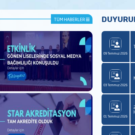
DUYURU
TÜM HABERLER
5-2026 Eğitim-Öğretim Yılı Azami Süresini Dolduran
encilerin Sınav Takvimi
09 Temmuz 2026
6-2027 Eğitim-Öğretim Yılı Güz Dönemi Yatay Geçiş
vimi
03 Temmuz 2026
5-2026 Eğitim-Öğretim Yılı Bahar Dönemi Sonunda
mi Süresini Dolduran Önlisans ve Lisans Programlarına
ıtlı Öğrencilere Verilecek Ek Sınav ve Süreler İle İlgili
yuru
01 Temmuz 2026