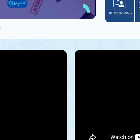
5-2026 Eğitim-Öğretim Yılı Bahar Dönemi Tek Ders
avlarına Girecek Öğrenciler ve Sınav Programı
P
yurusu
30 Haziran 2026