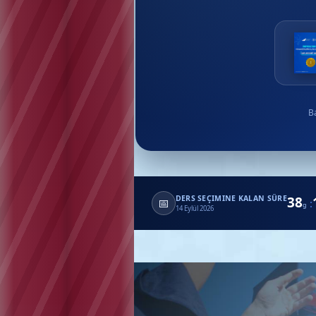
B
38
DERS SEÇIMINE KALAN SÜRE
📅
:
g
14 Eylül 2026