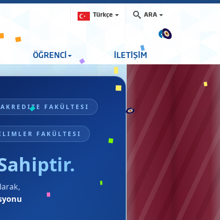
Türkçe
ARA
ÖĞRENCİ
İLETİŞİM
AKREDITE FAKÜLTESI
ILIMLER FAKÜLTESI
ahiptir.
larak,
asyonu