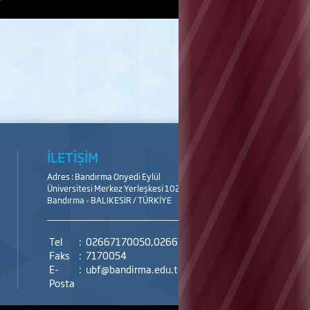
İLETİŞİM
Adres : Bandırma Onyedi Eylül
Üniversitesi Merkez Yerleşkesi 10200
Bandırma - BALIKESİR / TÜRKİYE
Tel
:
02667170050,02667170051,02667170052
Faks
:
7170054
E-
:
ubf@bandirma.edu.tr
Posta