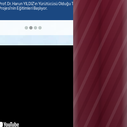
Prof. Dr. Harun YILDIZ'ın Yürütücüsü Olduğu TÜBİTAK
rojesi'nin Eğitimleri Başlıyor.
01 Haziran 2026