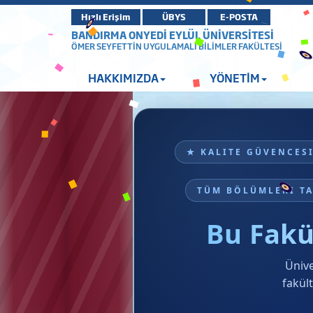
Hızlı Erişim
ÜBYS
E-POSTA
BANDIRMA ONYEDİ EYLÜL ÜNİVERSİTESİ
ÖMER SEYFETTİN UYGULAMALI BİLİMLER FAKÜLTESİ
HAKKIMIZDA
YÖNETİM
★ KALITE GÜVENCES
TÜM BÖLÜMLERI TA
Bu Fakü
Üniv
fakül