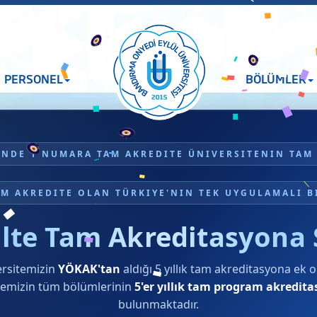
PERSONEL
BÖLÜMLER
INDE 1 NUMARA TAM AKREDITE ÜNIVERSITENIN TAM 
M AKREDITE OLAN TÜRKIYE'NIN TEK UYGULAMALI B
lte Tam Akreditasyona S
ersitemizin
YÖKAK'tan
aldığı 5 yıllık tam akreditasyona ek o
temizin tüm bölümlerinin
5'er yıllık tam program akredit
bulunmaktadır.