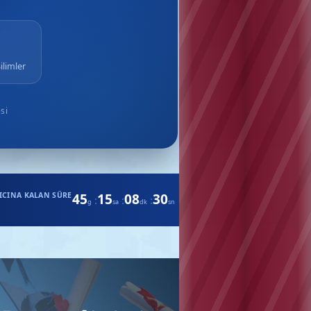
ilimler
si
45
15
08
29
CINA KALAN SÜRE
:
:
:
g
sa
dk
sn