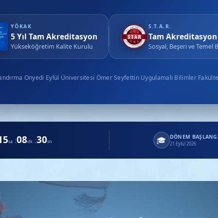
YÖKAK
S.T.A.R.
5 Yıl Tam Akreditasyon
Tam Akreditasyon
Yükseköğretim Kalite Kurulu
Sosyal, Beşeri ve Temel B
andırma Onyedi Eylül Üniversitesi Ömer Seyfettin Uygulamalı Bilimler Fakülte
15
08
29
DÖNEM BAŞLANGI
🎓
:
:
sa
dk
sn
21 Eylül 2026