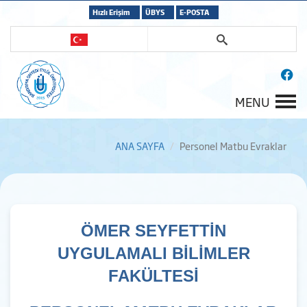
Hızlı Erişim
ÜBYS
E-POSTA
MENU
ANA SAYFA
Personel Matbu Evraklar
ÖMER SEYFETTİN
UYGULAMALI BİLİMLER
FAKÜLTESİ