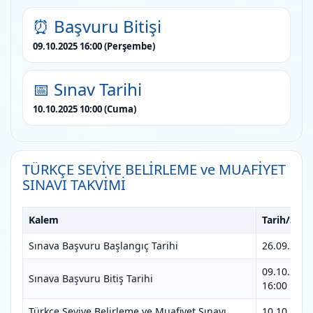
⏰ Başvuru Bitişi
09.10.2025 16:00 (Perşembe)
📅 Sınav Tarihi
10.10.2025 10:00 (Cuma)
TÜRKÇE SEVİYE BELİRLEME ve MUAFİYET
SINAVI TAKVİMİ
Kalem
Tarih/Saat
Sınava Başvuru Başlangıç Tarihi
26.09.2025
09.10.2025
Sınava Başvuru Bitiş Tarihi
16:00
Türkçe Seviye Belirleme ve Muafiyet Sınavı
10.10.2025