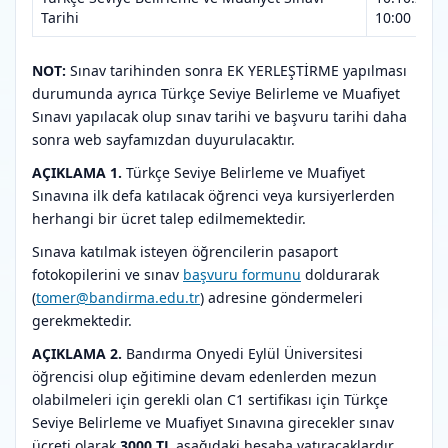
Tarihi
10:00
NOT:
Sınav tarihinden sonra EK YERLEŞTİRME yapılması
durumunda ayrıca Türkçe Seviye Belirleme ve Muafiyet
Sınavı yapılacak olup sınav tarihi ve başvuru tarihi daha
sonra web sayfamızdan duyurulacaktır.
AÇIKLAMA 1.
Türkçe Seviye Belirleme ve Muafiyet
Sınavına ilk defa katılacak öğrenci veya kursiyerlerden
herhangi bir ücret talep edilmemektedir.
Sınava katılmak isteyen öğrencilerin pasaport
fotokopilerini ve sınav
başvuru formunu
doldurarak
(
tomer@bandirma.edu.tr
) adresine göndermeleri
gerekmektedir.
AÇIKLAMA 2.
Bandırma Onyedi Eylül Üniversitesi
öğrencisi olup eğitimine devam edenlerden mezun
olabilmeleri için gerekli olan C1 sertifikası için Türkçe
Seviye Belirleme ve Muafiyet Sınavına girecekler sınav
ücreti olarak
3000 TL
aşağıdaki hesaba yatıracaklardır.