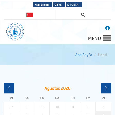
Hızlı Erişim
ÜBYS
E-POSTA
MENU
Ana Sayfa
Hepsi
Ağustos
2026
Pt
Sa
Ça
Pe
Cu
Ct
Pz
27
28
29
30
31
1
2