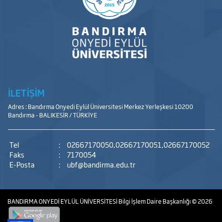
İLETİŞİM
Adres : Bandırma Onyedi Eylül Üniversitesi Merkez Yerleşkesi 10200
Bandırma - BALIKESİR / TÜRKİYE
Tel
:
02667170050,02667170051,02667170052
Faks
:
7170054
E-Posta
:
ubf@bandirma.edu.tr
BANDIRMA ONYEDİ EYLÜL ÜNİVERSİTESİ
Bilgi İşlem Daire Başkanlığı
© 2026